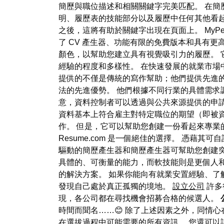
簡歷與職位描述和相關關鍵字完美匹配。 在簡
明、履歷表的技能部分以及履歷中任何其他看
之後，這將有助於關鍵字出現在頁面上。 MyPe
了 CV 產生器、功能有限的免費版本和具有更高級
顏色，以幫助您建立具有視覺吸引力的履歷。 
經驗的程度和多樣性。 在快速發展的就業市場
提供的不僅是傳統的寫作幫助；他們提供先進
法的先進優勢。 他們根據不同行業的具體需求
意，資料控制者可以透過與公共來源提供的申
資料基本上符合雇主對特定職位的期望（即被
作。 但是，它可以幫助您創建一份看起來專
Resume.com 是一個絕佳的選擇。 憑
驅動的簡歷產生器和簡歷產生器可幫助您創建突
具體的、可衡量的能力，而軟技能則是更個人和
的解決方案。 如果你能向有就業安置經驗、了
發現自己處於真正孤獨的境地。
設立公司
許多
現，各公司都在尋找機會招募合格的候選人。
時間而聞名……😊 除了上述因素之外，同情心
在選拔過程中可能需要的所有資訊。 您還可以註