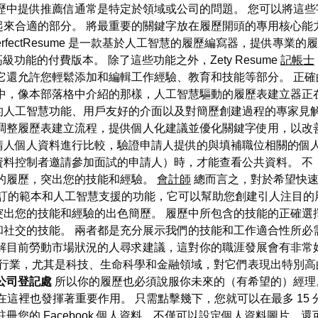
歷中提供推薦信通常是特定於領域或公司的問題。 您可以將這
起來合適的部分。 將最重要的關鍵字放在履歷開頭的專用核心能
rfectResume 是一款基於人工智慧的履歷編寫器，提供專業
功能的付費版本。 除了這些功能之外，Zety Resume
記帳士
它還允許您輕鬆添加和編輯工作經驗、教育和技能等部分。 正
中，像本部落格中介紹的那樣，人工智慧驅動的履歷表建立器正
的人工智慧功能、用戶友好的介面以及對簡歷創建過程的專家見解
調整履歷表建立流程，提供個人化建議並優化關鍵字使用，以改
請人個人資料進行比較，驗證申請人提供的與填補職位相關的個人
資料控制者邀請參加面試的申請人）時，才能查看公共資料。 不
業的履歷，突出您的技能和經驗。
會計師
總而言之，對於希望快速
藉其可自訂的範本和人工智慧支援的功能，它可以幫助您創建引人注目
出您的技能和經驗的出色簡歷。 履歷中所包含的技能的正確選
社交的技能。 兩者都是充分展示我們的技能和工作適合性所必
解目前勞動市場狀況的人尋求建議，這對你的職涯發展會有非常
行業，尤其是科技、生命科學和金融領域，對它們表現出特別高
公司登記處
所以你的履歷也必須說服你未來的（有希望的）經理
在這裡也發揮著重要作用。 只需點擊幾下，您就可以在最多 15
冊您的 Facebook 個人資料，不僅可以設定個人資料圖片