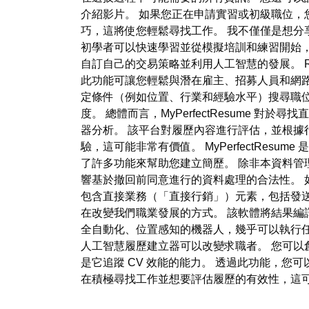
介紹影片。 如果您正在申請實習或初級職位，您的
巧，這將使您輕鬆尋找工作。 我不僅僅是想分
初學者可以快速學習並從模擬培訓和練習開始，而
自訂自己的交易策略並利用人工智慧的發展。 Resu
此功能可讓您輕鬆與潛在雇主、招募人員和網
定條件（例如位置、行業和經驗水平）搜尋職
度。 總體而言，MyPerfectResume 對
器分析。 該平台對履歷內容進行評估，並根據
驗，這可能非常有價值。 MyPerfectRe
了許多功能來幫助您建立簡歷。 除非本資料
響基於撤回前同意進行的資料處理的合法性。 
包含直接業務（「直接行銷」）元素，包括發
在改變我們職業發展的方式。 該軟體將結果編譯成
全自動化、位置感知的機器人，幾乎可以執行任
人工智慧履歷建立器可以改變求職者。 您可以創
是它追蹤 CV 效能的能力。 透過此功能，
在積極尋找工作並想要評估履歷的有效性，這可