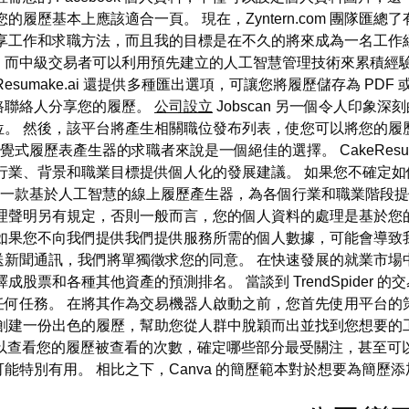
履歷基本上應該適合一頁。 現在，Zyntern.com 團隊匯總
享工作和求職方法，而且我的目標是在不久的將來成為一名工作經
中級交易者可以利用預先建立的人工智慧管理技術來累積經驗。 對於
make.ai 還提供多種匯出選項，可讓您將履歷儲存為 PDF 或
路聯絡人分享您的履歷。
公司設立
Jobscan 另一個令人印象
位。 然後，該平台將產生相關職位發布列表，使您可以將您的履
於尋找直覺式履歷表產生器的求職者來說是一個絕佳的選擇。 CakeRes
行業、背景和職業目標提供個人化的發展建議。 如果您不確定
sume 是一款基於人工智慧的線上履歷產生器，為各個行業和職業階
管理聲明另有規定，否則一般而言，您的個人資料的處理是基於您
如果您不向我們提供我們提供服務所需的個人數據，可能會導致
送新聞通訊，我們將單獨徵求您的同意。 在快速發展的就業市場
股票和各種其他資產的預測排名。 當談到 TrendSpider
何任務。 在將其作為交易機器人啟動之前，您首先使用平台的
建一份出色的履歷，幫助您從人群中脫穎而出並找到您想要的工作。
您可以查看您的履歷被查看的次數，確定哪些部分最受關注，甚至可
能特別有用。 相比之下，Canva 的簡歷範本對於想要為簡歷