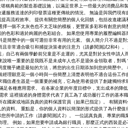
於打造堪稱典範的製造基礎設施，以滿足世界上一些最大的消費品和
快遞服務送達的列印發票這種更傳統的情況。 無論是與我們現有
提高流程效率。 提供有關您簡歷的個人化回饋，包括改進建議
議選擇一個不太灰色也不太乏味的模板，更豐富多彩和有創意的簡
彩和過於絢麗的色彩組合。 如果您使用專業的履歷編輯器而不是 W
料是簡歷中的一個可選但非常有用的元素。 個人簡介只不過是
而且非常適合吸引和捕捉決策者的注意力（請參閱測試2和4）。
認」自己有兩個學齡前兒童是不走運的，尤其是對於女性申請人而
員來說唯一重要的是我既不是未成年人也不是退休金領取者，對嗎
 透明度幾乎總是最短的方法，將您的出生日期添加到您的簡歷中。
經理願意花一個小時與一份簡歷上清楚表明他不適合這份工作的應徵
職信產生器是一個重要的補充，它為使用者提供了創建獨特求職信的工
，以滿足各種應用需求。 在各家企業的年度目標中，支出成本的降
需求 這裡描述的身體需求代表了員工為了成功履行工作的基本職
國家或地區負責的資料保護官員（如果已指定）。 有關資料保護官的聯
的資料。 重點是，你的個人資料以簡潔的形式提供了為什麼值
您所申請的工作（請參閱測試 2）。 一位認真負責、專業的職
戰，擔任助理。 例如，如果您要申請成為銀行職員，那麼正式的西裝