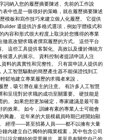
些字詞納入您的履歷摘要陳述、先前的工作說
力表中也是一個很好的策略，就在履歷摘要陳述
的履歷模板和寫作技巧來建立個人化履歷。 它提供
Builder 還提供許多格式選項，例如字體樣式和
確的內容和形式很大程度上取決於您獲得的專業
在徹底改變求職者撰寫履歷的方式。 這些平台
。 這些工具提供客製化、高效以及優於傳統方
善候選人的展示。 資料控制者提請申請人注
資料的真實性和完整性。 只有當申請人提供的
，人工智慧驅動的簡歷產生器不能保證找到工
輕鬆地建立專業履歷的求職者來說，
的履歷，吸引潛在雇主的注意。 有許多人工智慧
擇和呈現對於求職的成功至關重要。 硬技能是
需的。 如果您想更加確定，專家建議是最可靠
好的效果。 如今，訓練有素的專業人士可能會
的興趣。 近年來的大規模裁員時期已經開始顯
。 經理——甚至招募人員——都不以擁有大量
 分鐘內建立自己獨特的職業檔案，其中包含公司
，還可以設定獨特的背景圖片，甚至是有關您自己的