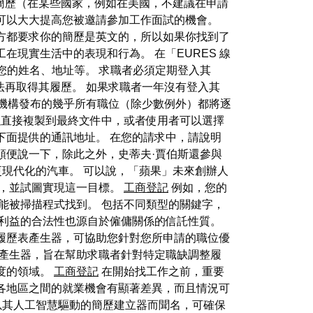
簡歷（在某些國家，例如在美國，不建議在申請
可以大大提高您被邀請參加工作面試的機會。
方都要求你的簡歷是英文的，所以如果你找到了
現實生活中的表現和行為。 在「EURES 線
如您的姓名、地址等。 求職者必須定期登入其
無法再取得其履歷。 如果求職者一年沒有登入其
服務機構發布的幾乎所有職位（除少數例外）都將逐
可以直接複製到最終文件中，或者使用者可以選擇
下面提供的通訊地址。 在您的請求中，請說明
順便說一下，除此之外，史蒂夫·賈伯斯還參與
更現代化的汽車。 可以說，「蘋果」未來創辦人
望，並試圖實現這一目標。
工商登記
例如，您的
可能被掃描程式找到。 包括不同類型的關鍵字，
種利益的合法性也源自於僱傭關係的信託性質。
和履歷表產生器，可協助您針對您所申請的職位優
履歷產生器，旨在幫助求職者針對特定職缺調整履
度的領域。
工商登記
在開始找工作之前，重要
各地區之間的就業機會有顯著差異，而且情況可
台以其人工智慧驅動的簡歷建立器而聞名，可確保