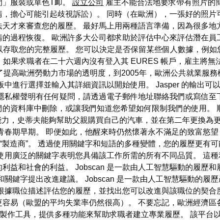
閒」服裝或單色T卹。
設立公司
雇主不能合法地要求帶有照片的
請，擔心可能引起歧視訴訟）。 同時（在歐洲），一張好的照片
法天才來審查您的履歷。 最好馬上用兩種語言準備，因為很多地
的過程恢復。 歐洲許多大公司都求助於評估中心來評估潛在員工在
可以存取您的完整履歷。 您可以決定是否保留某些個人數據，例
。 如果求職者在二十六週內沒有登入其 EURES 帳戶，雇主將
除。 為了提高歐洲勞動力市場的透明度，到2005年，歐洲公共就業
中進行選擇並輸入其詳細資訊以開始使用。 Jasper 的輸出
隱私權聲明有任何疑問，請透過電子郵件地址聯絡我們或寫信至
的資料庫中刪除，或讓我們知道您希望如何限制我們的使用。 
工作能力，史蒂夫能夠幫助父親購買自己的汽車，並在第二年更換為
青春期早期。 即便如此，他醒來時仍然懷著永不滿足的致富慾
用“製造商”。 透過使用關鍵字和短語的多種變體，您的履歷更有
使用廣泛的關鍵字表明您具備該工作所需的所有不同品質。 這
益和社會的利益。 Jobscan 是一款由人工智慧驅動的履歷
關鍵字提出改進建議。 Jobscan 是一款由人工智慧驅動的
以根據職位描述評估您的履歷，並找出您可以改進與該職位的契合
更容易（歐盟的平均失業率仍然很高）。 不要忘記，歐洲經濟區
線上履歷製作工具，提供多種功能來幫助求職者建立專業履歷。 該平