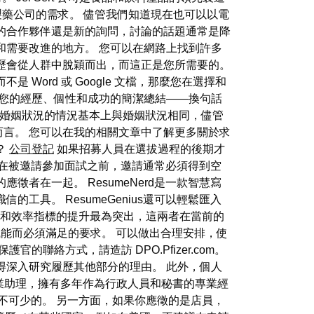
製藥公司的需求。 儘管我們知道現在也可以以電
的合作夥伴還是新的詢問，討論的話題通常是降
和需要改進的地方。 您可以在網路上找到許多
歷會從人群中脫穎而出，而這正是您所需要的。
ord 或 Google 文檔，那麼您在選擇和
對您的經歷、個性和成功的簡潔總結——換句話
 婚姻狀況的情況基本上與婚姻狀況相同，儘管
言。 您可以在我的相關文章中了解更多關於求
？
公司登記
如果招募人員在選拔過程的後期才
 在被邀請參加面試之前，邀請通常必須得到空
者在一起。 ResumeNerd是一款智慧寫
具。 ResumeGenius還可以輕鬆匯入
低和效率指標的提升最為突出，這兩者在當前的
能而必須滿足的要求。 可以做出合理安排，使
絡方式，請造訪 DPO.Pfizer.com。
得深入研究履歷其他部分的理由。 此外，個人
業助理，擁有多年作為行政人員和秘書的專業經
是必不可少的。 另一方面，如果你應徵的是店員，