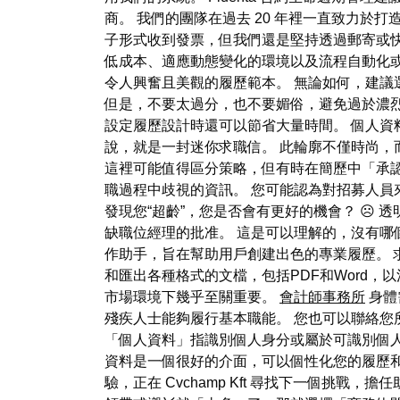
商。 我們的團隊在過去 20 年裡一直致力
子形式收到發票，但我們還是堅持透過郵寄或
低成本、適應動態變化的環境以及流程自動化或
令人興奮且美觀的履歷範本。 無論如何，建
但是，不要太過分，也不要媚俗，避免過於濃烈的色
設定履歷設計時還可以節省大量時間。 個人資
說，就是一封迷你求職信。 此輪廓不僅時尚，
這裡可能值得區分策略，但有時在簡歷中「承
職過程中歧視的資訊。 您可能認為對招募人
發現您“超齡”，您是否會有更好的機會？ ☹
缺職位經理的批准。 這是可以理解的，沒有哪個
作助手，旨在幫助用戶創建出色的專業履歷。 求
和匯出各種格式的文檔，包括PDF和Word
市場環境下幾乎至關重要。
會計師事務所
身體
殘疾人士能夠履行基本職能。 您也可以聯絡您所在
「個人資料」指識別個人身分或屬於可識別個人
資料是一個很好的介面，可以個性化您的履歷和
驗，正在 Cvchamp Kft 尋找下一個挑